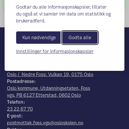
Godtar du alle informasjonskapsler, tillater
du også at vi samler inn data om statistikk og
brukeradferd.
Kun nødvendige
Godta alle
Foss videregående skole
Innstillinger for informasjonskapsler
– en del av Osloskolen
Besøks- og leveringsadresse:
Øvre Foss: Steenstrups gt. 20, 0554
Oslo / Nedre Foss: Vulkan 19, 0175 Oslo
Postadresse:
Oslo kommune, Utdanningsetaten, Foss
vgs, PB 6127 Etterstad, 0602 Oslo
Telefon:
23 22 67 70
E-post:
postmottak.foss.vgs@osloskolen.no