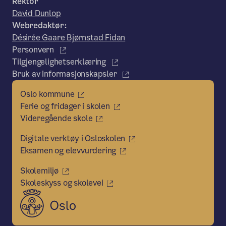
Rektor
David Dunlop
Webredaktør:
Désirée Gaare Bjørnstad Fidan
Personvern
Tilgjengelighetserklæring
Bruk av informasjonskapsler
Oslo kommune
Ferie og fridager i skolen
Videregående skole
Digitale verktøy i Osloskolen
Eksamen og elevvurdering
Skolemiljø
Skoleskyss og skolevei