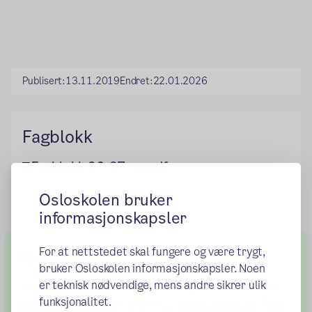
Publisert:
13.11.2019
Endret:
22.01.2026
Fagblokk
Fagblokk 26-27, ny.pdf
Osloskolen bruker
informasjonskapsler
For at nettstedet skal fungere og være trygt,
Rådgiverne på Foss
bruker Osloskolen informasjonskapsler. Noen
er teknisk nødvendige, mens andre sikrer ulik
Ta gjerne kontakt med skolens rådgivere hvis du har
funksjonalitet.
Rådgiverne på Foss
spørsmål om våre programfag.