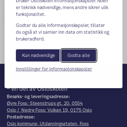
bruker Osloskolen informasjonskapsler. Noen
Mer informasjon om talenttilbudet finner du her
er teknisk nødvendige, mens andre sikrer ulik
funksjonalitet.
Du kan også kontakte avdelingsleder Pål Rake
pal.rake@osloskolen.no
, telefon: 90856193.
Godtar du alle informasjonskapsler, tillater
du også at vi samler inn data om statistikk og
brukeradferd.
Kun nødvendige
Godta alle
Innstillinger for informasjonskapsler
Foss videregående skole
– en del av Osloskolen
Besøks- og leveringsadresse:
Øvre Foss: Steenstrups gt. 20, 0554
Oslo / Nedre Foss: Vulkan 19, 0175 Oslo
Postadresse:
Oslo kommune, Utdanningsetaten, Foss