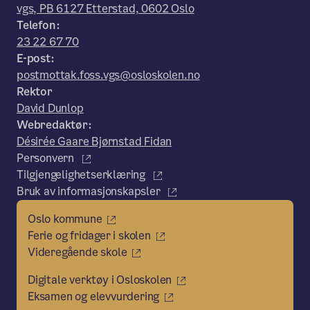
vgs, PB 6127 Etterstad, 0602 Oslo
Telefon:
23 22 67 70
E-post:
postmottak.foss.vgs@osloskolen.no
Rektor
David Dunlop
Webredaktør:
Désirée Gaare Bjørnstad Fidan
Personvern
Tilgjengelighetserklæring
Bruk av informasjonskapsler
Oslo kommune
Ferie og fridager i skolen
Videregående skole
Digitale verktøy i Osloskolen
Eksamen og elevvurdering