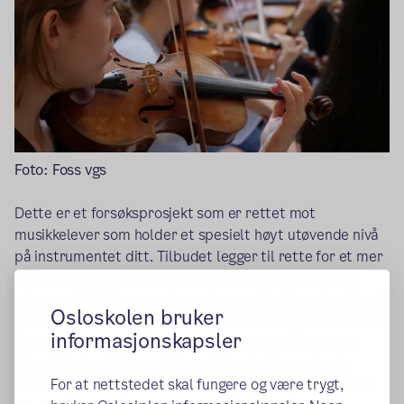
Foto: Foss vgs
Dette er et forsøksprosjekt som er rettet mot
musikkelever som holder et spesielt høyt utøvende nivå
på instrumentet ditt. Tilbudet legger til rette for et mer
spesialisert tilbud slik at du kan jobbe målretta for å
søke opptak til høyere utøvende musikkutdanning. Du må
Osloskolen bruker
være kommet langt på instrumentet ditt og være vant til
informasjonskapsler
å jobbe strukturert og selvstendig. Dette vil være et
tilbud både på Foss og Edvard Munch videregående
For at nettstedet skal fungere og være trygt,
skoler og kan søkes innenfor alle sjangre og instrument